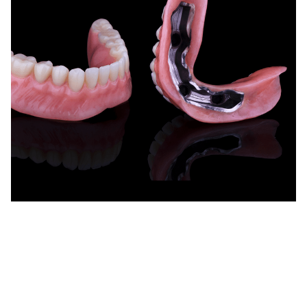
Ответная часть балочной конструкции
CoCr каркас + акриловая десна + гарнитурные зубы